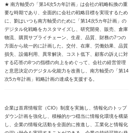
★ 南方軸受の「第14次5カ年計画」は会社の戦略転換の重
要な時期であり、全面的に会社の戦略目標を実現するため
に、劉はいつも南方軸受のために「第14次5カ年計画」の
デジタル化戦略をカスタマイズし、研究開発、販売、倉庫
物流、購買サプライチェーン、生産、品質、財務の7つの
方面から統一的に計画した。交付、在庫、労働効果、品質
損失、設備利用、異常解決、コスト低下、顧客の訴えに対
する応答の8つの指標の向上をめぐって、会社の経営管理
と意思決定のデジタル化能力を改善し、南方軸受の「第14
次5カ年計画」戦略計画の達成を支援する。
企業は首席情報官（CIO）制度を実施し、情報化のトップ
ダウン計画を強化し、積極的かつ穏当に情報化環境を構築
し、企業の情報化活動を全面的に推進し、工業化と情報化
の深い融合を実現することができる。企業の持続可能な発