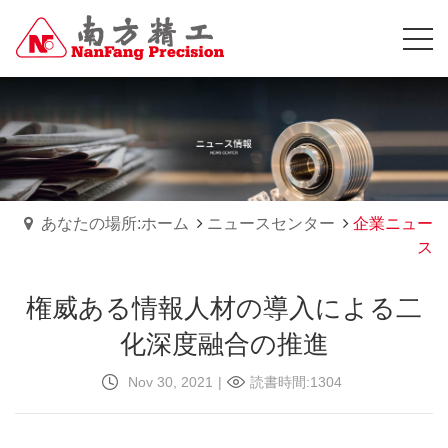
あなたの場所:ホーム
ニュースセンター
企業ニュー
ス
権威ある情報人材の導入による二
化深度融合の推進
Nov 30, 2021
|
読書時間:1304