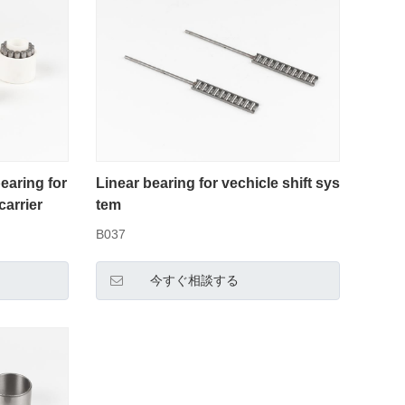
earing for
Linear bearing for vechicle shift sys
carrier
tem
B037
今すぐ相談する