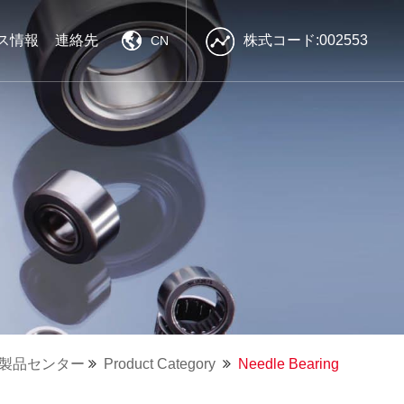
ス情報
連絡先
株式コード:002553
CN
南方精工
南方精工
南方精工
強力な技術力
強力な技術力
強力な技術力
良質な製品
良質な製品
良質な製品
効率的なプリセールス・アフターサ
効率的なプリセールス・アフターサ
効率的なプリセールス・アフターサ
ービス
ービス
ービス
製品センター
Product Category
Needle Bearing