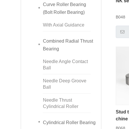
NK ser
Curve Roller Bearing
(Bolt Roller Bearing)
B048
With Axial Guidance
Combined Radial Thrust
Bearing
Needle Angle Contact
Ball
Needle Deep Groove
Ball
Needle Thrust
Cylindrical Roller
Stud 
chine
Cylindrical Roller Bearing
or
B068