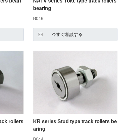
ers beari
NATV series Yoke type track rollers
bearing
B046
今すぐ相談する
ck rollers
KR series Stud type track rollers be
aring
B044