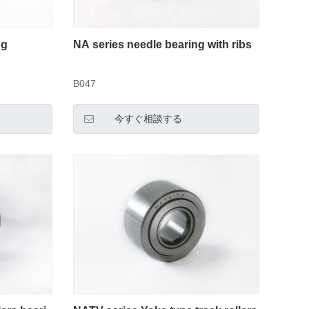
ng
NA series needle bearing with ribs
B047
今すぐ相談する