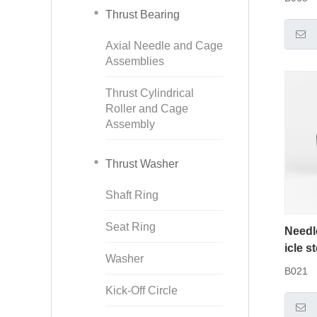
Thrust Bearing
Axial Needle and Cage
Assemblies
Thrust Cylindrical
Roller and Cage
Assembly
Thrust Washer
Shaft Ring
Seat Ring
Needl
icle s
Washer
B021
Kick-Off Circle