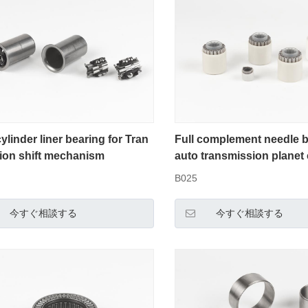
ylinder liner bearing for Tran
Full complement needle b
ion shift mechanism
auto transmission planet 
B025
今すぐ相談する
今すぐ相談する