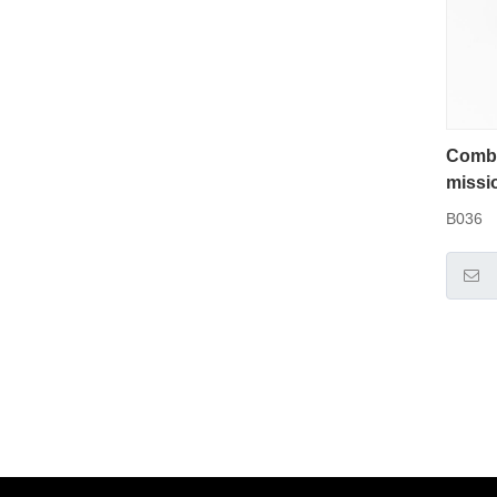
Combi
missi
B036