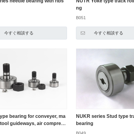
ies needle bearing with ribs
NUTR Yoke type track roll
ng
B051
今すぐ相談する
今すぐ相談する
type bearing for conveyer, ma
NUKR series Stud type tra
 tool guideways, air compress
bearing
B049