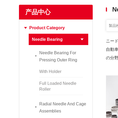
もっと見る
N
产品中心
Product Category
Needle Bearing
ニー
自動
Needle Bearing For
の分
Pressing Outer Ring
With Holder
Full Loaded Needle
Roller
Radial Needle And Cage
Assemblies