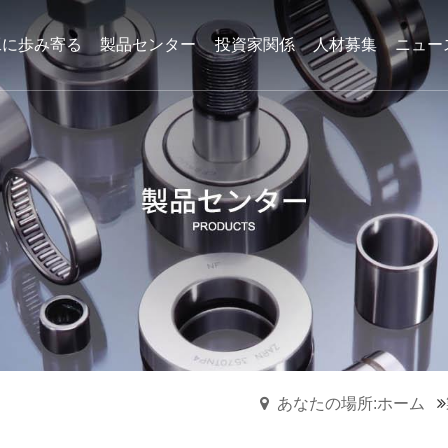
工に歩み寄る
製品センター
投資家関係
人材募集
ニュー
と研究開発に力を入れており、自
と研究開発に力を入れており、自
と研究開発に力を入れており、自
にニードルローラーベアリング、
にニードルローラーベアリング、
にニードルローラーベアリング、
そのシリーズ製品はすでに多くの
そのシリーズ製品はすでに多くの
そのシリーズ製品はすでに多くの
ワンウェイプーリアセンブ
リ
あなたの場所:ホーム