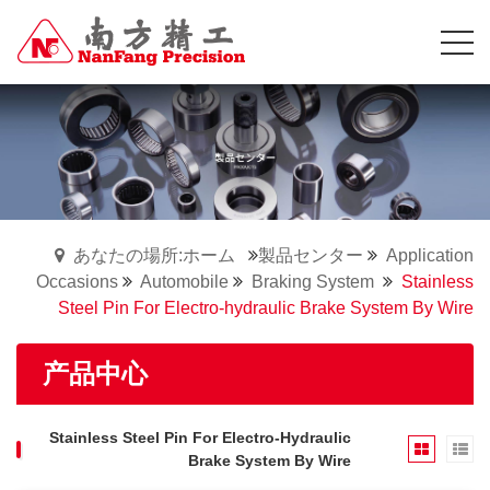
あなたの場所:ホーム
製品センター
Application
Occasions
Automobile
Braking System
Stainless
Steel Pin For Electro-hydraulic Brake System By Wire
产品中心
Stainless Steel Pin For Electro-Hydraulic
Brake System By Wire