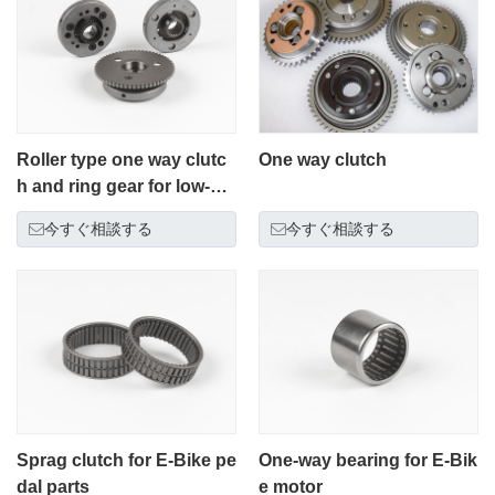
Roller type one way clutc
One way clutch
h and ring gear for low-em
ission motorcycle less 15
今すぐ相談する
今すぐ相談する
0cc and gear
Sprag clutch for E-Bike pe
One-way bearing for E-Bik
dal parts
e motor