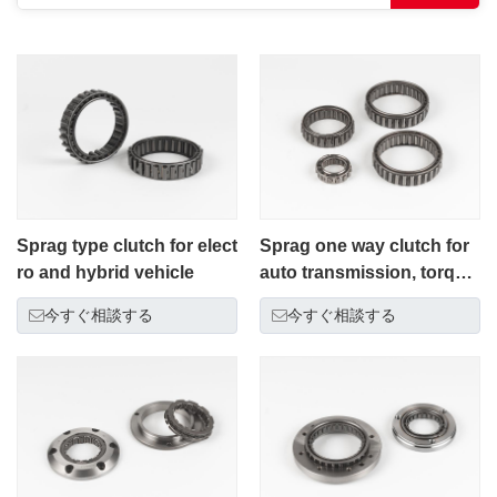
Sprag type clutch for elect
Sprag one way clutch for
ro and hybrid vehicle
auto transmission, torque
converter, motorcycle eng
今すぐ相談する
今すぐ相談する
ine