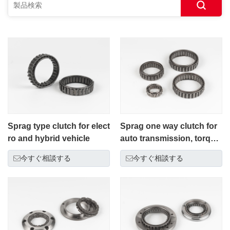
Sprag type clutch for elect
Sprag one way clutch for
ro and hybrid vehicle
auto transmission, torque
converter, motorcycle eng
今すぐ相談する
今すぐ相談する
ine