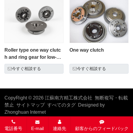
Roller type one way clutc
One way clutch
h and ring gear for low-em
ission motorcycle less 15
今すぐ相談する
今すぐ相談する
0cc and gear
CopyRight © 2026 江蘇南方精工株式会社 無断複写・転載
禁止
サイトマップ
すべてのタグ
Designed by
Zhonghuan Internet
電話番号
E-mail
連絡先
顧客からのフィードバック