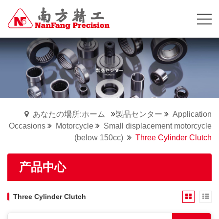
あなたの場所:ホーム
製品センター
Application
Occasions
Motorcycle
Small displacement motorcycle
(below 150cc)
Three Cylinder Clutch
产品中心
Three Cylinder Clutch