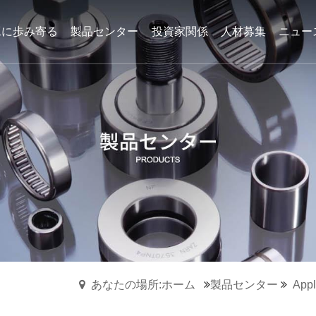
工に歩み寄る
製品センター
投資家関係
人材募集
ニュー
と研究開発に力を入れており、自
と研究開発に力を入れており、自
と研究開発に力を入れており、自
にニードルローラーベアリング、
にニードルローラーベアリング、
にニードルローラーベアリング、
そのシリーズ製品はすでに多くの
そのシリーズ製品はすでに多くの
そのシリーズ製品はすでに多くの
ワンウェイプーリアセンブ
リ
あなたの場所:ホーム
製品センター
Appl