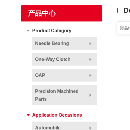
もっと見る
D
产品中心
Product Category
Needle Bearing
One-Way Clutch
OAP
Precision Machined
Parts
Application Occasions
Automobile