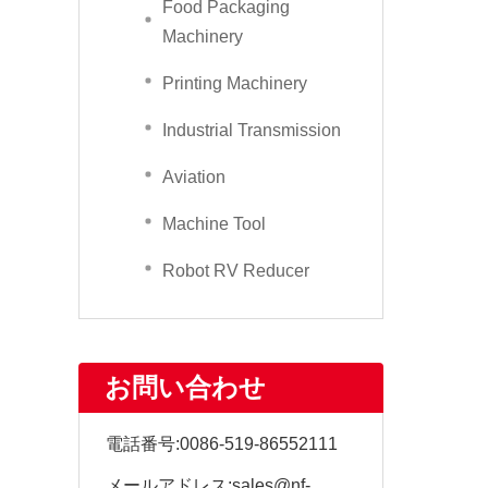
Food Packaging
Machinery
Printing Machinery
Industrial Transmission
Aviation
Machine Tool
Robot RV Reducer
お問い合わせ
電話番号:
0086-519-86552111
メールアドレス:
sales@nf-