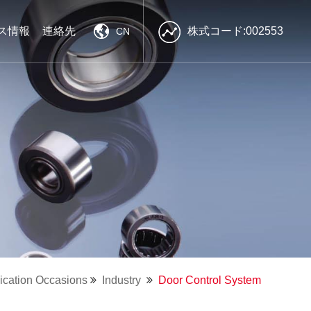
ス情報
連絡先
株式コード:002553
CN
南方精工
南方精工
南方精工
強力な技術力
強力な技術力
強力な技術力
良質な製品
良質な製品
良質な製品
効率的なプリセールス・アフターサ
効率的なプリセールス・アフターサ
効率的なプリセールス・アフターサ
ービス
ービス
ービス
ication Occasions
Industry
Door Control System