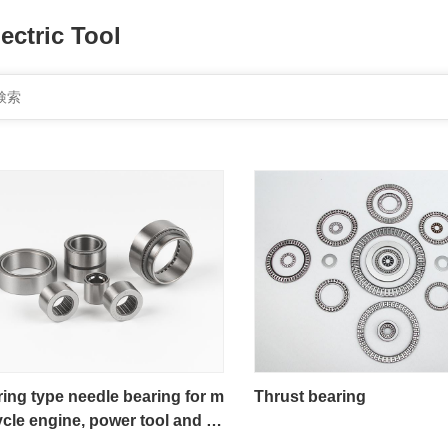
ectric Tool
ring type needle bearing for m
Thrust bearing
ycle engine, power tool and e
ering machinery