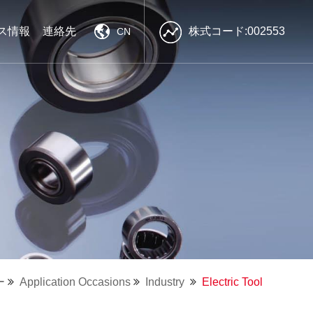
ス情報
連絡先
株式コード:002553
CN
南方精工
南方精工
南方精工
強力な技術力
強力な技術力
強力な技術力
良質な製品
良質な製品
良質な製品
効率的なプリセールス・アフターサ
効率的なプリセールス・アフターサ
効率的なプリセールス・アフターサ
ービス
ービス
ービス
ー
Application Occasions
Industry
Electric Tool