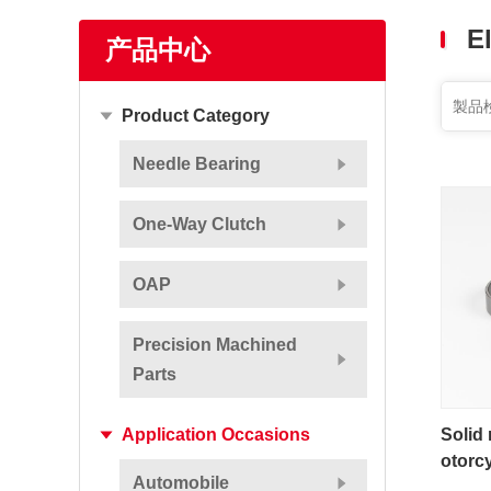
もっと見る
El
产品中心
Product Category
Needle Bearing
One-Way Clutch
OAP
Precision Machined
Parts
Solid 
Application Occasions
otorc
Automobile
ngine