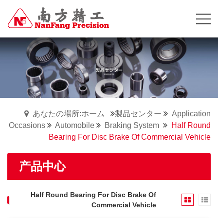
あなたの場所:ホーム
製品センター
Application
Occasions
Automobile
Braking System
Half Round
Bearing For Disc Brake Of Commercial Vehicle
产品中心
Half Round Bearing For Disc Brake Of
Commercial Vehicle