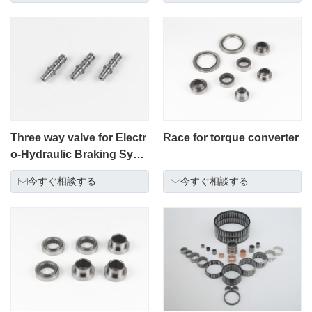
Three way valve for Electr
Race for torque converter
o-Hydraulic Braking Syste
m (EHB)
今すぐ相談する
今すぐ相談する